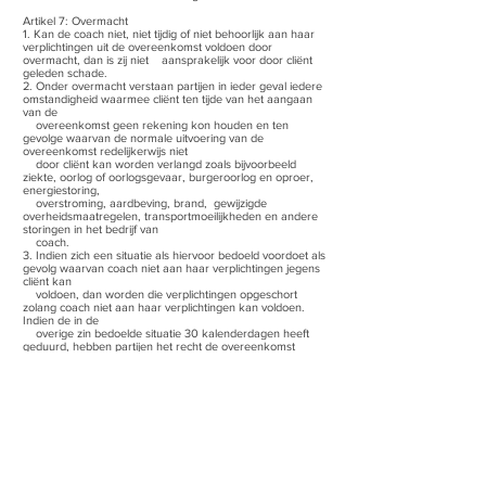
Artikel 7: Overmacht
1. Kan de coach niet, niet tijdig of niet behoorlijk aan haar
verplichtingen uit de overeenkomst voldoen door
overmacht, dan is zij niet aansprakelijk voor door cliënt
geleden schade.
2. Onder overmacht verstaan partijen in ieder geval iedere
omstandigheid waarmee cliënt ten tijde van het aangaan
van de
overeenkomst geen rekening kon houden en ten
gevolge waarvan de normale uitvoering van de
overeenkomst redelijkerwijs niet
door cliënt kan worden verlangd zoals bijvoorbeeld
ziekte, oorlog of oorlogsgevaar, burgeroorlog en oproer,
energiestoring,
overstroming, aardbeving, brand, gewijzigde
overheidsmaatregelen, transportmoeilijkheden en andere
storingen in het bedrijf van
coach.
3. Indien zich een situatie als hiervoor bedoeld voordoet als
gevolg waarvan coach niet aan haar verplichtingen jegens
cliënt kan
voldoen, dan worden die verplichtingen opgeschort
zolang coach niet aan haar verplichtingen kan voldoen.
Indien de in de
overige zin bedoelde situatie 30 kalenderdagen heeft
geduurd, hebben partijen het recht de overeenkomst
schriftelijk geheel of
gedeeltelijk te ontbinden.
4. Ingeval de overmacht langer dan drie maanden
voortduurt, heeft cliënt het recht de overeenkomst met
onmiddellijke ingang te
ontbinden. Ontbinding kan alleen schriftelijk.
Artikel 8: Overdracht van rechten
1. Rechten van een partij uit deze overeenkomst kunnen
niet worden overgedragen zonder de voorafgaande