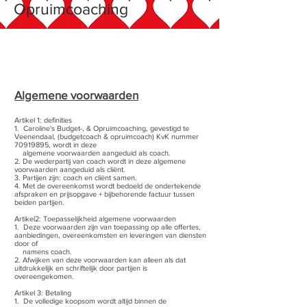
Opruimcoaching
Algemene voorwaarden
Artikel 1: definities
1. Caroline's Budget-, & Opruimcoaching, gevestigd te
Veenendaal, (budgetcoach & opruimcoach) KvK nummer
70919895, wordt in deze
algemene voorwaarden aangeduid als coach.
2. De wederpartij van coach wordt in deze algemene
voorwaarden aangeduid als cliënt.
3. Partijen zijn: coach en cliënt samen.
4. Met de overeenkomst wordt bedoeld de ondertekende
afspraken en prijsopgave + bijbehorende factuur tussen
beiden partijen.
Artikel2: Toepasselijkheid algemene voorwaarden
1. Deze voorwaarden zijn van toepassing op alle offertes,
aanbiedingen, overeenkomsten en leveringen van diensten
door of
namens coach.
2. Afwijken van deze voorwaarden kan alleen als dat
uitdrukkelijk en schriftelijk door partijen is
overeengekomen.
Artikel 3: Betaling
1. De volledige koopsom wordt altijd binnen de