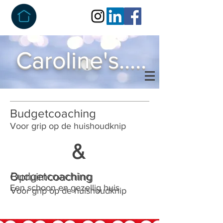
Caroline's.....
Budgetcoaching
Voor grip op de huishoudknip
&
Budgetcoaching
Opruimcoaching
Een schoon en gezellig huis
Voor grip op de huishoudknip