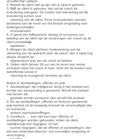
vervaltermijn voldaan.
2. Betaalt de cliënt niet op tijd, dan is hij/zij in gebreke.
3. Blijft de cliënt in gebreke, dan zal de coach tot
invordering overgaan. De kosten met betrekking tot die
invordering komen voor
rekening van de cliënt. Deze incassokosten worden
berekend aan de hand van het Besluit vergoeding voor
buitengerechtelijke
incassokosten
4. In geval van faillissement, beslag of surseance van
betaling van de cliënt zijn de vorderingen van coach op de
cliënt onmiddellijk
opeisbaar.
5. Weigert de cliënt zijn/haar medewerking aan de
uitvoering van de opdracht door de coach, dan is hij/zij nog
steeds verplicht de
afgesproken prijs aan de coach te betalen.
6. Indien cliënt binnen 24 uur van te voren een sessie
annuleert staat het coach in haar recht om de kosten voor
betreffende sessie in
rekening te brengen/te verhalen op cliënt.
Artikel 4: Aanbiedingen, offertes en prijs
1. Aanbiedingen zijn vrijblijvend, tenzij in het aanbod een
termijn van aanvaarding is genoemd. Wordt het aanbod
niet binnen die
gestelde termijn aanvaard, dan vervalt het aanbod.
2. De op aanbiedingen, offertes en facturen genoemde
prijs bestaat uit de koopprijs inclusief de verschuldigde btw
en eventuele
andere overheidsheffingen.
3. Caroline's..... kan niet aan haar offertes of
aanbiedingen worden gehouden, indien de cliënt
redelijkerwijs kan begrijpen, of had
kunnen begrijpen, dat de offertes of aanbiedingen, dan
wel een onderdeel daarvan, een kennelijke vergissing of
verschrijving
bevatten.