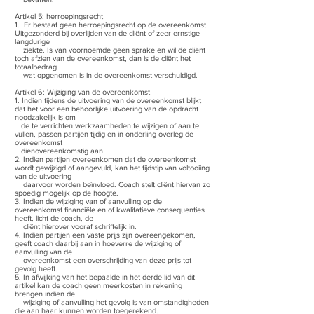
Artikel 5: herroepingsrecht
1. Er bestaat geen herroepingsrecht op de overeenkomst.
Uitgezonderd bij overlijden van de cliënt of zeer ernstige
langdurige
ziekte. Is van voornoemde geen sprake en wil de cliënt
toch afzien van de overeenkomst, dan is de cliënt het
totaalbedrag
wat opgenomen is in de overeenkomst verschuldigd.
Artikel 6: Wijziging van de overeenkomst
1. Indien tijdens de uitvoering van de overeenkomst blijkt
dat het voor een behoorlijke uitvoering van de opdracht
noodzakelijk is om
de te verrichten werkzaamheden te wijzigen of aan te
vullen, passen partijen tijdig en in onderling overleg de
overeenkomst
dienovereenkomstig aan.
2. Indien partijen overeenkomen dat de overeenkomst
wordt gewijzigd of aangevuld, kan het tijdstip van voltooiing
van de uitvoering
daarvoor worden beïnvloed. Coach stelt cliënt hiervan zo
spoedig mogelijk op de hoogte.
3. Indien de wijziging van of aanvulling op de
overeenkomst financiële en of kwalitatieve consequenties
heeft, licht de coach, de
cliënt hierover vooraf schriftelijk in.
4. Indien partijen een vaste prijs zijn overeengekomen,
geeft coach daarbij aan in hoeverre de wijziging of
aanvulling van de
overeenkomst een overschrijding van deze prijs tot
gevolg heeft.
5. In afwijking van het bepaalde in het derde lid van dit
artikel kan de coach geen meerkosten in rekening
brengen indien de
wijziging of aanvulling het gevolg is van omstandigheden
die aan haar kunnen worden toegerekend.