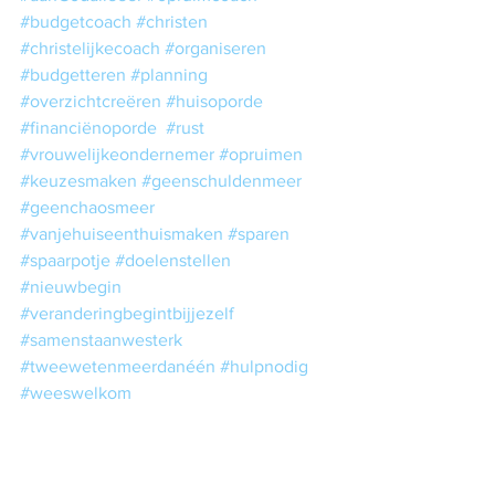
#budgetcoach
#christen
#christelijkecoach
#organiseren
#budgetteren
#planning
#overzichtcreëren
#huisoporde
#financiënoporde
#rust
#vrouwelijkeondernemer
#opruimen
#keuzesmaken
#geenschuldenmeer
#geenchaosmeer
#vanjehuiseenthuismaken
#sparen
#spaarpotje
#doelenstellen
#nieuwbegin
#veranderingbegintbijjezelf
#samenstaanwesterk
#tweewetenmeerdanéén
#hulpnodig
#weeswelkom