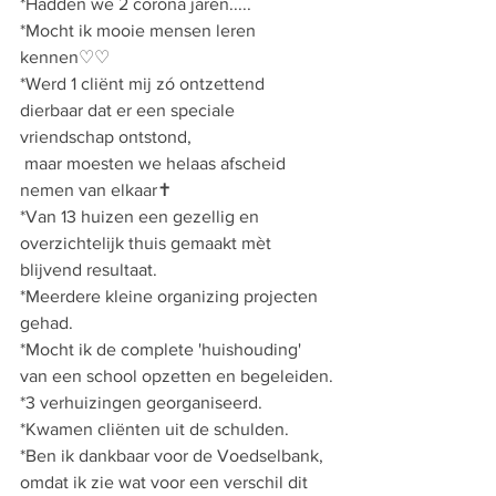
*Hadden we 2 corona jaren.....
*Mocht ik mooie mensen leren 
kennen♡♡
*Werd 1 cliënt mij zó ontzettend 
dierbaar dat er een speciale 
vriendschap ontstond,
 maar moesten we helaas afscheid 
nemen van elkaar✝️
*Van 13 huizen een gezellig en 
overzichtelijk thuis gemaakt mèt 
blijvend resultaat.
*Meerdere kleine organizing projecten 
gehad.
*Mocht ik de complete 'huishouding' 
van een school opzetten en begeleiden.
*3 verhuizingen georganiseerd.
*Kwamen cliënten uit de schulden.
*Ben ik dankbaar voor de Voedselbank, 
omdat ik zie wat voor een verschil dit