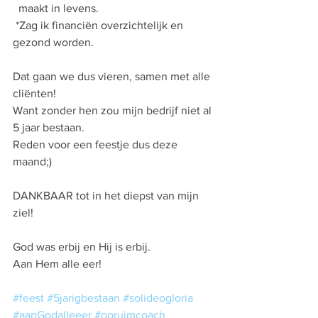
  maakt in levens.
 *Zag ik financiën overzichtelijk en 
gezond worden.
Dat gaan we dus vieren, samen met alle 
cliënten!
Want zonder hen zou mijn bedrijf niet al 
5 jaar bestaan.
Reden voor een feestje dus deze 
maand;)
DANKBAAR tot in het diepst van mijn 
ziel!
God was erbij en Hij is erbij.
Aan Hem alle eer!
#feest
#5jarigbestaan
#solideogloria
#aanGodalleeer
#opruimcoach