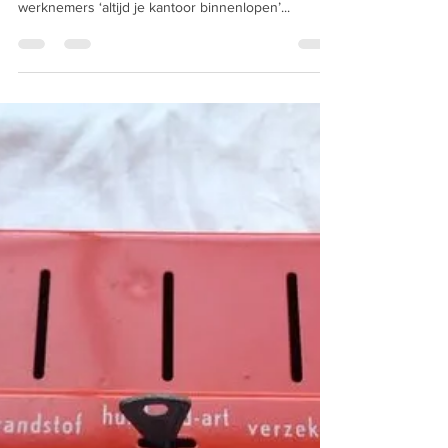
4 jun 2022
2 minuten om te lezen
Wat levert investeren in je
werknemer op?
Ben jij werkgever of HR adviseur? Dan is dit voor
jou⬇️! Hoe goed ken jij je personeel? Mogen
werknemers ‘altijd je kantoor binnenlopen’...