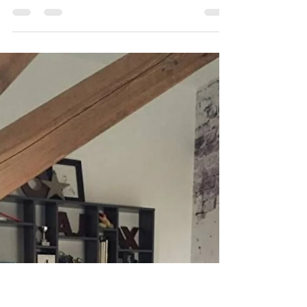
cbiersteker
28 mei 2022
3 minuten om te lezen
Terug naar toen!
SPAREN Wie kent ze nog? De spaarkistjes van het
merk Brabantia. De allereerste kistjes misten de
post 'Diversen' maar in plaats daarvan...