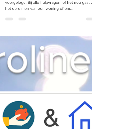
cbiersteker
29 jun 2022
3 minuten om te lezen
“Waar gaat het mis??”
Deze vraag wordt bijna elk intakegesprek aan mij
voorgelegd. Bij alle hulpvragen, of het nou gaat om
het opruimen van een woning of om...